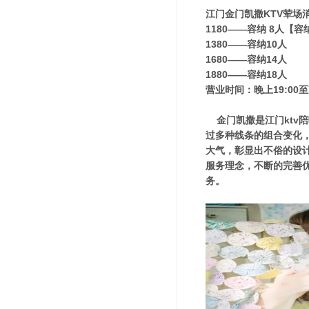
江门金门凯撒KTV荤场
1180——容纳 8人【
1380——容纳10人
1680——容纳14人
1880——容纳18人
营业时间：晚上19:00至
金门凯撒是江门ktv陪
过多种线条的组合变化
大气，彰显出不俗的设计
服务理念，不断的完善
务。